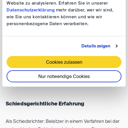
Website zu analysieren. Erfahren Sie in unserer
1995-1997 Anwaltstätigkeit bei der Sozietät
Datenschutzerklärung
mehr darüber, wer wir sind,
Haarmann, Hemmelrath & Partner in Prag
wie Sie uns kontaktieren können und wie wir
personenbezogene Daten verarbeiten.
1997-2000 Geschäftsführender Partner des Prager
Büros der Sozietät Schürmann & Partner
seit 2000 Geschäftsführender Partner der Giese &
Details zeigen
Partner, s.r.o. in Prag
Cookies zulassen
2009 Gründung Niederlassung Giese & Partner in
Bratislava
Nur notwendige Cookies
Schiedsgerichtliche Erfahrung
Als Schiedsrichter: Beisitzer in einem Verfahren bei der