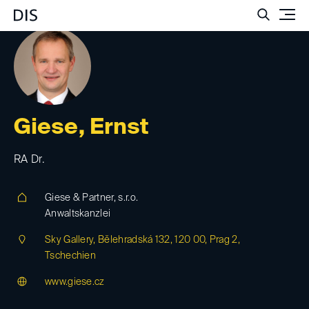
Such
Giese, Ernst
RA Dr.
Giese & Partner, s.r.o.
Anwaltskanzlei
Sky Gallery, Bělehradská 132, 120 00, Prag 2,
Tschechien
www.giese.cz