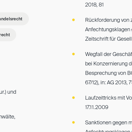
2018, 81
andelsrecht
Rückforderung von 
Anfechtungsklagen 
recht
Zeitschrift für Ges
Wegfall der Geschä
bei Konzernierung de
Besprechung von BGH
67/12), in: AG 2013, 
ur.) und
Laufzeittricks mit 
17.11.2009
nwälte,
Sanktionen gegen m