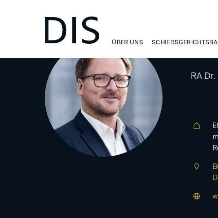
ÜBER UNS
SCHIEDSGERICHTSBA
Eh
RA Dr.
E
m
R
B
D
w