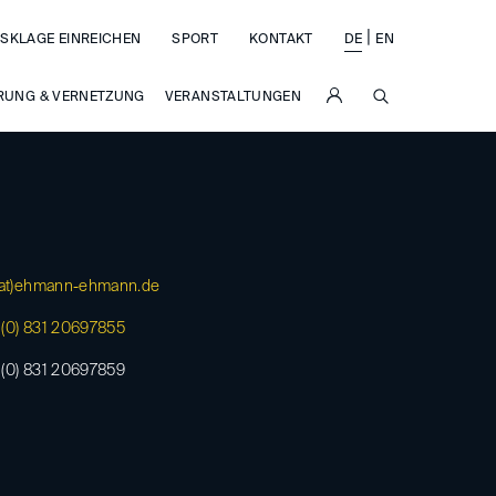
|
SKLAGE EINREICHEN
SPORT
KONTAKT
DE
EN
SUCHE
RUNG & VERNETZUNG
VERANSTALTUNGEN
at)
ehmann-ehmann.de
(0) 831 20697855
(0) 831 20697859