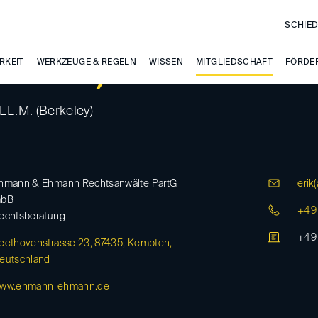
SCHIED
RKEIT
mann, Erik
WERKZEUGE & REGELN
WISSEN
MITGLIEDSCHAFT
FÖRDE
 LL.M. (Berkeley)
hmann & Ehmann Rechtsanwälte PartG
erik(
bB
+49 
echtsberatung
+49 
eethovenstrasse 23, 87435, Kempten,
eutschland
ww.ehmann-ehmann.de