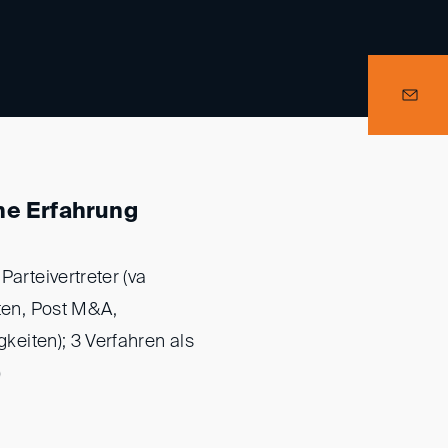
he Erfahrung
Parteivertreter (va
iten, Post M&A,
gkeiten); 3 Verfahren als
)