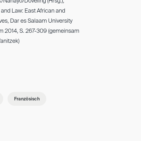
/Nahayo/Döveling (Hrsg.),
n and Law: East African and
es, Dar es Salaam University
am 2014, S. 267-309 (gemeinsam
Wanitzek)
Französisch