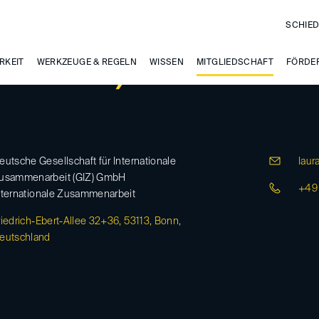
SCHIED
RKEIT
 Leeuw, Laura
WERKZEUGE & REGELN
WISSEN
MITGLIEDSCHAFT
FÖRDE
eutsche Gesellschaft für Internationale
laur
usammenarbeit (GIZ) GmbH
+49
nternationale Zusammenarbeit
riedrich-Ebert-Allee 32+36, 53113, Bonn,
eutschland