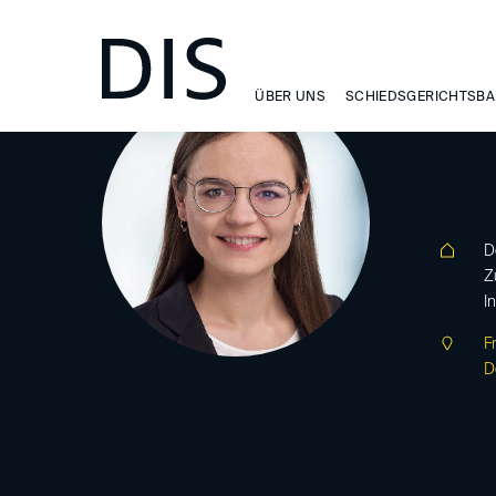
ÜBER UNS
SCHIEDSGERICHTSBA
de
D
Z
I
F
D