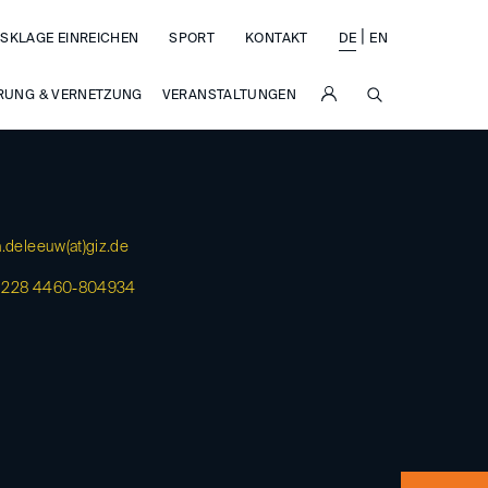
|
SKLAGE EINREICHEN
SPORT
KONTAKT
DE
EN
SUCHE
RUNG & VERNETZUNG
VERANSTALTUNGEN
a.deleeuw(at)
giz.de
 228 4460-804934