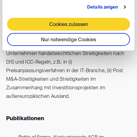
Details zeigen
Cookies zulassen
Schiedsgerichtliche Erfahrung
Nur notwendige Cookies
Vertretung von mittelständischen und großen
Unternehmen handelsrechtlichen Streitigkeiten nach
DIS und ICC-Regeln, z.B.: in (i)
Preisanpassungsverfahren in der IT-Branche, (ii) Post
M&A-Streitigkeiten und Streitigkeiten im
Zusammenhang mit Investitionsprojekten im
außereuropäischen Ausland.
Publikationen