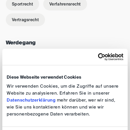
Sportrecht
Verfahrensrecht
Vertragsrecht
Werdegang
Studium an den Universitäten Tübingen, Lausanne
und Münster
Diese Webseite verwendet Cookies
2016 - Duke Law School: LL.M.
Wir verwenden Cookies, um die Zugriffe auf unsere
Website zu analysieren. Erfahren Sie in unserer
2019 - Université de Genève: Promotion
Datenschutzerklärung
mehr darüber, wer wir sind,
wie Sie uns kontaktieren können und wie wir
bis 2020 - Senior Associate bei Hengeler Mueller
personenbezogene Daten verarbeiten.
(Frankfurt am Main) im Bereich Litigation &
Arbitration