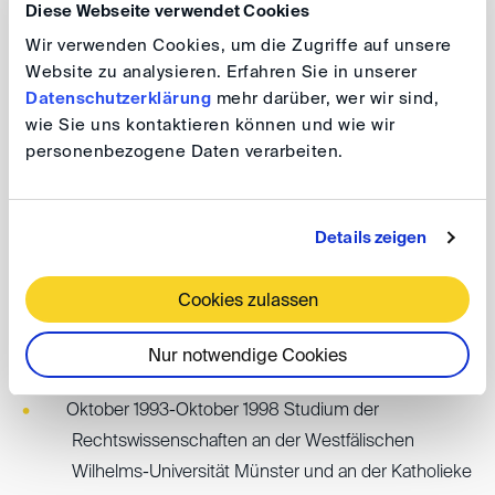
Referendar in der medizinrechtlichen „Sozietät Dr.
Diese Webseite verwendet Cookies
Rehborn“ in Dortmund
Wir verwenden Cookies, um die Zugriffe auf unsere
Website zu analysieren. Erfahren Sie in unserer
Januar 1999-März 1999 Wissenschaftlicher
Datenschutzerklärung
mehr darüber, wer wir sind,
Mitarbeiter bei Prof. Dr. Steinmeyer am Institut für
wie Sie uns kontaktieren können und wie wir
personenbezogene Daten verarbeiten.
Arbeits-, Sozial- und Wirtschaftsrecht an der
Westfälischen Wilhelms-Universität Münster
Dezember 1998-Januar 2001 Juristisches
Details zeigen
Referendariat bei der Arzthaftungskammer des
Landgerichts Münster, der Ärztekammer Westfalen-
Cookies zulassen
Lippe und dem Bundesministerium für Gesundheit
Nur notwendige Cookies
in Bonn
Oktober 1993-Oktober 1998 Studium der
Rechtswissenschaften an der Westfälischen
Wilhelms-Universität Münster und an der Katholieke