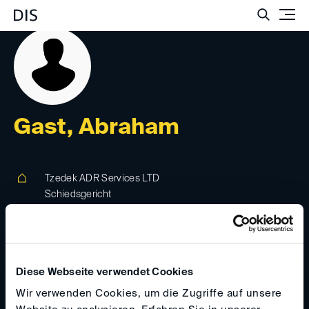
Such
Gast, Abraham
Tzedek ADR Services LTD
Schiedsgericht
10 Tully Street, M7 4PA, Salford, Vereinigtes
Königreich
Diese Webseite verwendet Cookies
tzedekadr(at)
gmail.com
Wir verwenden Cookies, um die Zugriffe auf unsere
+447905821262