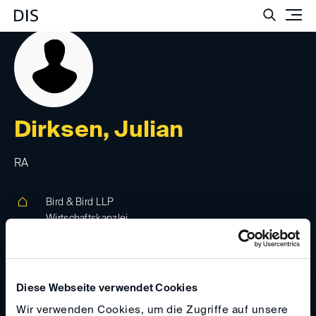
Such
Dirksen, Julian
RA
Bird & Bird LLP
Wirtschaftskanzlei
Marienstr. 15, 60329, Frankfurt am Main,
Deutschland
Diese Webseite verwendet Cookies
julian.dirksen(at)
twobirds.com
Wir verwenden Cookies, um die Zugriffe auf unsere