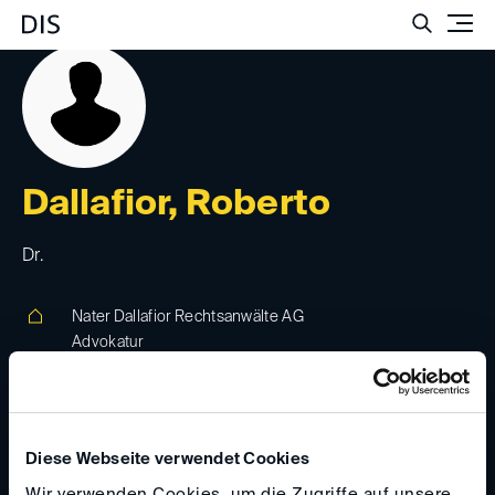
Such
Dallafior, Roberto
Dr.
Nater Dallafior Rechtsanwälte AG
Advokatur
Stockerstrasse 28, 8002, Zürich, Schweiz
www.ndlegal.ch
Diese Webseite verwendet Cookies
dallafior(at)
ndlegal.ch
Wir verwenden Cookies, um die Zugriffe auf unsere