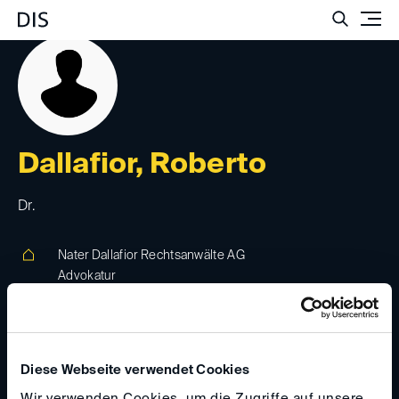
Such
Dallafior, Roberto
Dr.
Nater Dallafior Rechtsanwälte AG
Advokatur
Stockerstrasse 28, 8002, Zürich, Schweiz
www.ndlegal.ch
Diese Webseite verwendet Cookies
dallafior(at)
ndlegal.ch
Wir verwenden Cookies, um die Zugriffe auf unsere