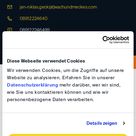
jan-niklas.geck(at)
wachundmeckes.com
08912224640
089122246499
Diese Webseite verwendet Cookies
Wir verwenden Cookies, um die Zugriffe auf unsere
Website zu analysieren. Erfahren Sie in unserer
Aktuelle Tätigkeit
Datenschutzerklärung
mehr darüber, wer wir sind,
wie Sie uns kontaktieren können und wie wir
personenbezogene Daten verarbeiten.
Associate / Rechtsanwalt at WACH UND MECKES und
Partner
Details zeigen
Sprachen