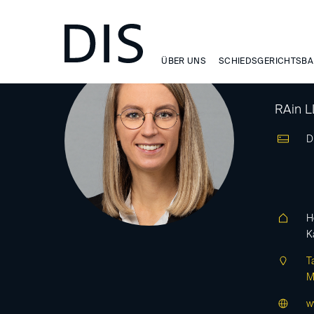
ÜBER UNS
SCHIEDSGERICHTSBA
Ec
RAin L
D
H
K
T
M
w