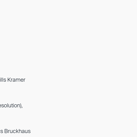
ills Kramer
solution),
lds Bruckhaus