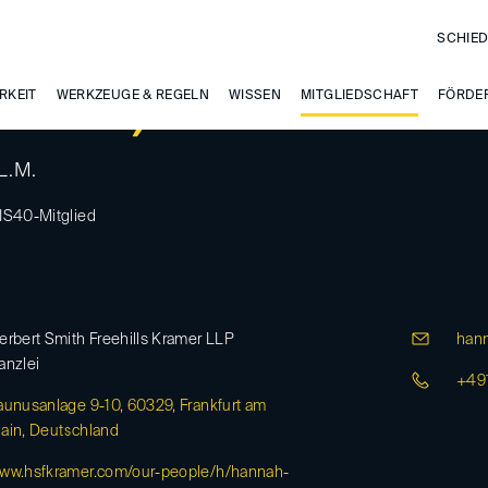
SCHIED
RKEIT
khoff, Hannah
WERKZEUGE & REGELN
WISSEN
MITGLIEDSCHAFT
FÖRDE
L.M.
IS40-Mitglied
erbert Smith Freehills Kramer LLP
hann
anzlei
+49
aunusanlage 9-10, 60329, Frankfurt am
ain, Deutschland
ww.hsfkramer.com/our-people/h/hannah-