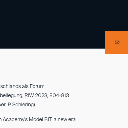
utschlands als Forum
eitbeilegung, RIW 2023, 804-813
er, P. Schiering)
ion Academy's Model BIT: a new era