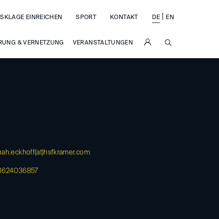
|
SKLAGE EINREICHEN
SPORT
KONTAKT
DE
EN
SUCHE
RUNG & VERNETZUNG
VERANSTALTUNGEN
ah.eckhoff(at)
hsfkramer.com
1624036857