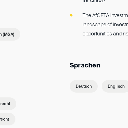
for Africa?
The AfCFTA Investme
landscape of investm
opportunities and ris
n (M&A)
Sprachen
Deutsch
Englisch
srecht
recht