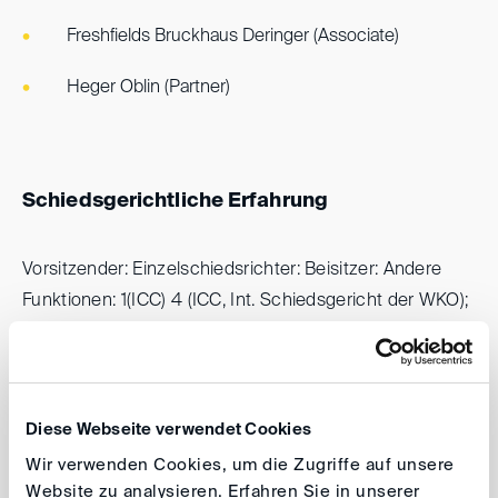
Freshfields Bruckhaus Deringer (Associate)
Heger Oblin (Partner)
Schiedsgerichtliche Erfahrung
Vorsitzender: Einzelschiedsrichter: Beisitzer: Andere
Funktionen: 1(ICC) 4 (ICC, Int. Schiedsgericht der WKO);
1 (Int. Schiedsgericht der WKO); 15 (siehe o, ad hoc,
LCIA, Züricher Handelskammer); Als Parteivertreter: 5
(Int. Schiedsgericht der WKO, Int. Schiedsgericht der
Ungar. Wirtschaftskammer); Gegenstand der
Diese Webseite verwendet Cookies
Schiedsgerichtsverfahren: Beispiele: Rechtsstreit
Wir verwenden Cookies, um die Zugriffe auf unsere
zwischen einem internationalen Stahlproduktions-
Website zu analysieren. Erfahren Sie in unserer