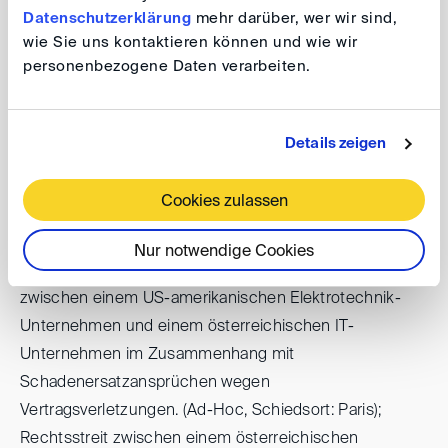
Datenschutzerklärung
mehr darüber, wer wir sind,
Konzern und einem russischen Rohstoffproduzenten im
wie Sie uns kontaktieren können und wie wir
Zusammenhang mit der Lieferung einer
personenbezogene Daten verarbeiten.
Ölverarbeitungsanlage. (ICC, Schiedsort: Zürich,
materielles Recht: Schweiz); Rechtsstreit zwischen
einem internationalen Elektrotechnik-Konzern und
Details zeigen
einem österreichischen
Energieversorgungsunternehmen wegen Mängel und
Cookies zulassen
Folgeschäden im Zusammenhang mit der Lieferung
eines Kraftwerks. (WKO, Schiedsort: Graz, materielles
Nur notwendige Cookies
Recht: UN-Kaufrecht, Österreich); Rechtsstreit
zwischen einem US-amerikanischen Elektrotechnik-
Unternehmen und einem österreichischen IT-
Unternehmen im Zusammenhang mit
Schadenersatzansprüchen wegen
Vertragsverletzungen. (Ad-Hoc, Schiedsort: Paris);
Rechtsstreit zwischen einem österreichischen