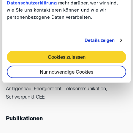
Datenschutzerklärung
mehr darüber, wer wir sind,
wie Sie uns kontaktieren können und wie wir
personenbezogene Daten verarbeiten.
Schiedsgerichtliche Erfahrung
Als Schiedsrichter: Institutionelle Schiedsverfahren (ICC,
Details zeigen
VIAC, etc.): Vorsitzender: 22, Einzelschiedsrichter: 15,
Beisitzender: 33; Ad hoc-Schiedsverfahren:
Cookies zulassen
Vorsitzender: 2, Einzelschiedsrichter: 2, Beisitzender: 4.
Als Parteivertreter: Mehr als 40 Verfahren. Gegenstand
Nur notwendige Cookies
der Schiedsgerichtsverfahren: Transaktionen,
Anlagenbau, Energierecht, Telekommunikation,
Schwerpunkt CEE
Publikationen