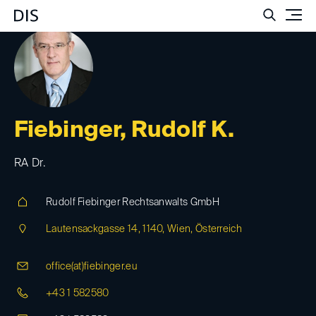
Such
Fiebinger, Rudolf K.
RA Dr.
Rudolf Fiebinger Rechtsanwalts GmbH
Lautensackgasse 14, 1140, Wien, Österreich
office(at)
fiebinger.eu
+43 1 582580