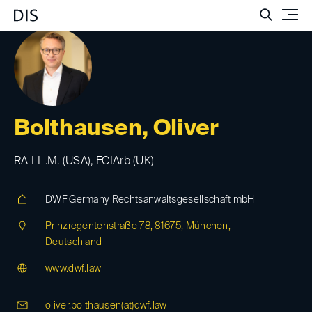
Such
Bolthausen, Oliver
RA LL.M. (USA), FCIArb (UK)
DWF Germany Rechtsanwaltsgesellschaft mbH
Prinzregentenstraße 78, 81675, München,
Deutschland
www.dwf.law
oliver.bolthausen(at)
dwf.law