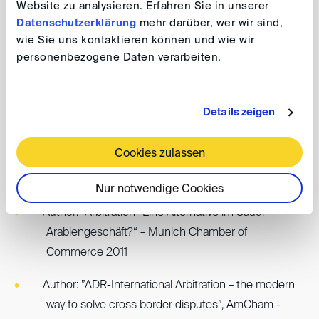
Website zu analysieren. Erfahren Sie in unserer
Co-author : “TTIP and Investor Arbitration/A German
Datenschutzerklärung
mehr darüber, wer wir sind,
View”, Young Arbitration Review, Year 4 Edition 16,
wie Sie uns kontaktieren können und wie wir
January 2015
personenbezogene Daten verarbeiten.
Co-author : “Arbitration in Germany”, Young
Arbitration Review, Year 2 Edition 5, April 2012
Details zeigen
Author: ”E-Disclosure in internationalen
Cookies zulassen
Schiedsverfahren – eine neue Herausforderung? ”,
JUVE Handbuch 2011/2012
Nur notwendige Cookies
Author: ”Arbitration- Eine Alternative im Saudi
Arabiengeschäft?“ – Munich Chamber of
Commerce 2011
Author: ”ADR-International Arbitration – the modern
way to solve cross border disputes”, AmCham -