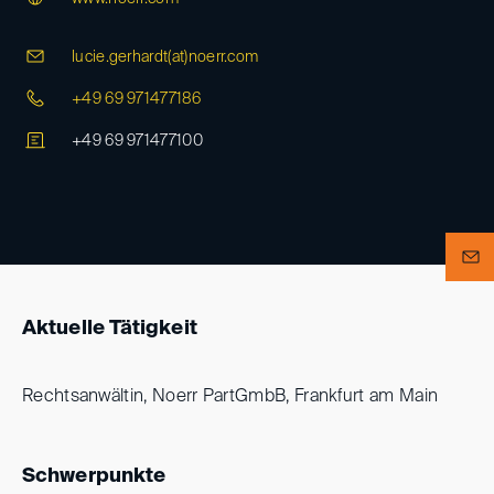
lucie.gerhardt(at)
noerr.com
+49 69 971477186
+49 69 971477100
Aktuelle Tätigkeit
Rechtsanwältin, Noerr PartGmbB, Frankfurt am Main
Schwerpunkte