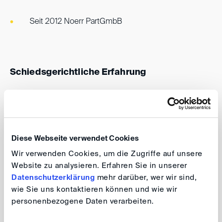
Seit 2012 Noerr PartGmbB
Schiedsgerichtliche Erfahrung
Lucie Gerhardt ist auf die Handels- und
Investitionsschiedsgerichtsbarkeit spezialisiert. Sie
vertritt deutsche und internationale Mandanten in
Diese Webseite verwendet Cookies
gesellschaftsrechtlichen Streitigkeiten, post-M&A
Wir verwenden Cookies, um die Zugriffe auf unsere
Verfahren, Liefer- und Vertragsstreitigkeiten,
Website zu analysieren. Erfahren Sie in unserer
Anlagenbau und Pharma und ist auch in großen
Datenschutzerklärung
mehr darüber, wer wir sind,
Bauprozessen erfahren. Der regionale Schwerpunkt
wie Sie uns kontaktieren können und wie wir
ihrer Schiedsgerichtspraxis liegt in Europa, den USA
personenbezogene Daten verarbeiten.
und Asien. Sie hat einen Branchenschwerpunkt in den