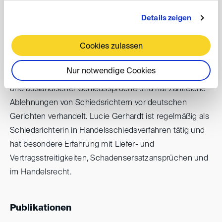
Bereichen Energie, Parma und zunehmend Defence.
Details zeigen
Lucie Gerhardt berät in institutionellen
Schiedsverfahren (z.B. ICC, ICSID, SCC, DIS UNCITRAL)
Cookies zulassen
sowie in ad-hoc-Schiedsverfahren, einschließlich
Eilverfahren. Sie unterstützt internationale Mandanten
Nur notwendige Cookies
außerdem bei der Anerkennung und Vollstreckung in-
und ausländischer Schiedssprüche und hat zahlreiche
Ablehnungen von Schiedsrichtern vor deutschen
Gerichten verhandelt. Lucie Gerhardt ist regelmäßig als
Schiedsrichterin in Handelsschiedsverfahren tätig und
hat besondere Erfahrung mit Liefer- und
Vertragsstreitigkeiten, Schadensersatzansprüchen und
im Handelsrecht.
Publikationen