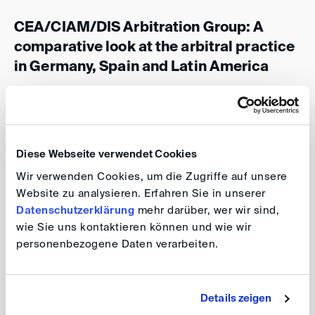
CEA/CIAM/DIS Arbitration Group: A
comparative look at the arbitral practice
in Germany, Spain and Latin America
Date: 11 September 2024, 9.00 am - 2.00 pm
Venue: Spanish Embassy, Lichtensteinallee 1,
10787 Berlin
Diese Webseite verwendet Cookies
Wir verwenden Cookies, um die Zugriffe auf unsere
This event will take place as part of the
Berlin Dispute
Website zu analysieren. Erfahren Sie in unserer
Resolution Days
.
Datenschutzerklärung
mehr darüber, wer wir sind,
wie Sie uns kontaktieren können und wie wir
personenbezogene Daten verarbeiten.
For further information please refer to the
programme
.
Registration
Details zeigen