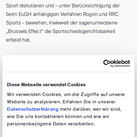
Sport diskutieren und – unter Berücksichtigung der
beim EuGH anhängigen Verfahren Rogon und RRC
Sports – bewerten, inwieweit der sagenumwobene
„Brussels Effect“ die Sportschiedsgerichtsbarkeit
erfasst hat.
Wir freuen uns auf einen Impulsvortrag von Dr. Malte
Frank (Hengeler Mueller) zu diesen aktuellen
Entwicklungen und die Diskussion auch zu weiteren
aktuellen Themen im Sportrecht zusammen mit Dr.
Diese Webseite verwendet Cookies
Caroline Bechtel (Institut für Sportrecht,
Wir verwenden Cookies, um die Zugriffe auf unsere
Sporthochschule Köln), Niklas Luft (Freshfields, Junges
Website zu analysieren. Erfahren Sie in unserer
Netzwerk Sportrecht) und Thomas Klich (DIS).
Datenschutzerklärung
mehr darüber, wer wir sind,
wie Sie uns kontaktieren können und wie wir
personenbezogene Daten verarbeiten.
Im Anschluss laden wir alle Gäste ab 19 Uhr zu einem
gemeinsamen und engagierten Public Viewing des