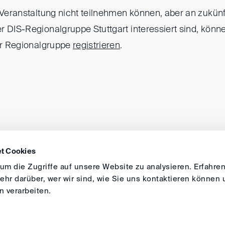
r Veranstaltung nicht teilnehmen können, aber an zukün
r DIS-Regionalgruppe Stuttgart interessiert sind, könn
der Regionalgruppe
registrieren
.
t Cookies
ANFAHRT
IMPRESSUM
ALLGEMEINE GESCH
m die Zugriffe auf unsere Website zu analysieren. Erfahren
hr darüber, wer wir sind, wie Sie uns kontaktieren können 
 verarbeiten.