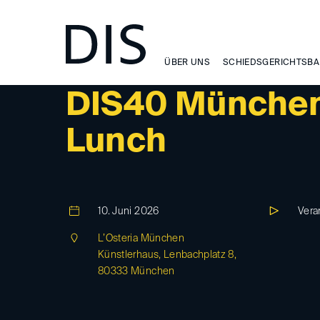
ÜBER UNS
SCHIEDSGERICHTSBA
DIS40-EVENT
DIS40 München:
Lunch
10. Juni 2026
Vera
L’Osteria München
Künstlerhaus, Lenbachplatz 8,
80333 München