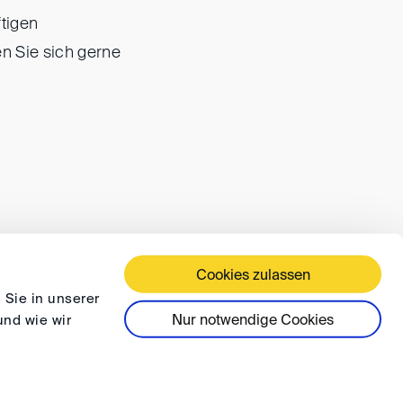
ftigen
en Sie sich gerne
Cookies zulassen
ÄFTSBEDINGUNGEN
DATENSCHUTZ
FAQ
 Sie in unserer
Nur notwendige Cookies
und wie wir