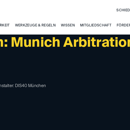
SCHIED
RKEIT
WERKZEUGE & REGELN
WISSEN
MITGLIEDSCHAFT
FÖRDE
 Munich Arbitratio
nstalter: DIS40 München