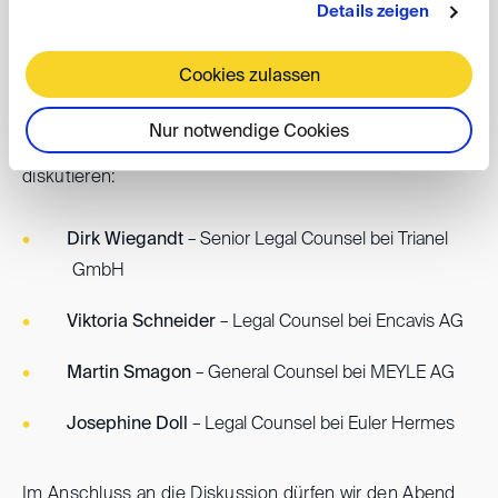
Datum: Donnerstag, 16. April 2026, ab 19:00 Uhr
Details zeigen
Ort: Latham & Watkins LLP, Warburgstraße 50,
20354 Hamburg
Cookies zulassen
Nur notwendige Cookies
Wir freuen uns sehr, hierzu mit folgenden Gästen zu
diskutieren:
Dirk Wiegandt
– Senior Legal Counsel bei Trianel
GmbH
Viktoria Schneider
– Legal Counsel bei Encavis AG
Martin Smagon
– General Counsel bei MEYLE AG
Josephine Doll
– Legal Counsel bei Euler Hermes
Im Anschluss an die Diskussion dürfen wir den Abend