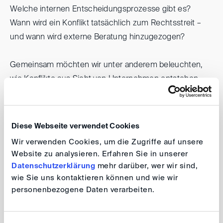
Welche internen Entscheidungsprozesse gibt es?
Wann wird ein Konflikt tatsächlich zum Rechtsstreit –
und wann wird externe Beratung hinzugezogen?
Gemeinsam möchten wir unter anderem beleuchten,
wie Konflikte aus Sicht von Unternehmen entstehen
und intern eingeordnet werden, wann externe Kanzleien
eingeschaltet werden – und was Unternehmen dann
von ihnen erwarten, welche internen Strategien und
Diese Webseite verwendet Cookies
Strukturen sich im Umgang mit Streitigkeiten in der
Wir verwenden Cookies, um die Zugriffe auf unsere
Praxis bewährt haben.
Website zu analysieren. Erfahren Sie in unserer
Datenschutzerklärung
mehr darüber, wer wir sind,
wie Sie uns kontaktieren können und wie wir
DIS40 Nord goes Inhouse
personenbezogene Daten verarbeiten.