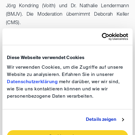
Jörg Kondring (Voith) und Dr. Nathalie Lendermann
(BMJV). Die Moderation übernimmt Deborah Keller
(CMS).
Wir freuen uns auf eine praxisnahe Diskussion und
einen regen Austausch!
Diese Webseite verwendet Cookies
DIS Event Serie 2026 - online
Wir verwenden Cookies, um die Zugriffe auf unsere
Website zu analysieren. Erfahren Sie in unserer
AGB-Kontrolle im B2B-Verkehr: Was
Datenschutzerklärung
mehr darüber, wer wir sind,
funktioniert, was bremst? Praxis,
wie Sie uns kontaktieren können und wie wir
Rechtsprechung und Reform im Fokus
personenbezogene Daten verarbeiten.
Datum: 9. Juli 2026, 13:00 - 14:00 Uhr
Details zeigen
Die Lunch DIScussions finden als Videokonferenz
statt.