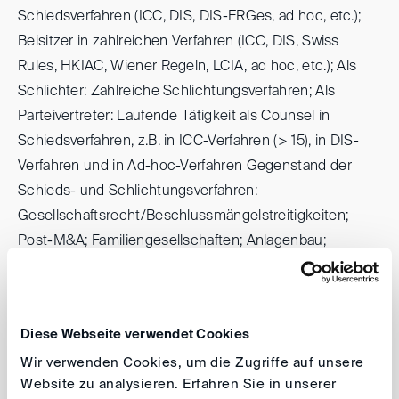
Schiedsverfahren (ICC, DIS, DIS-ERGes, ad hoc, etc.);
Beisitzer in zahlreichen Verfahren (ICC, DIS, Swiss
Rules, HKIAC, Wiener Regeln, LCIA, ad hoc, etc.); Als
Schlichter: Zahlreiche Schlichtungsverfahren; Als
Parteivertreter: Laufende Tätigkeit als Counsel in
Schiedsverfahren, z.B. in ICC-Verfahren (> 15), in DIS-
Verfahren und in Ad-hoc-Verfahren Gegenstand der
Schieds- und Schlichtungsverfahren:
Gesellschaftsrecht/Beschlussmängelstreitigkeiten;
Post-M&A; Familiengesellschaften; Anlagenbau;
Automotive; Flugzeugbau; UN-Kaufrecht;
Konsortialverträge;
Vertriebsrecht/Handelsvertreterrecht; Lizenzverträge;
Diese Webseite verwendet Cookies
Produkthaftung; Telekommunikationsrecht;
Wir verwenden Cookies, um die Zugriffe auf unsere
Medienrecht; Sportrecht
Website zu analysieren. Erfahren Sie in unserer