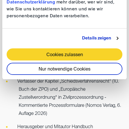
Datenschutzerklärung
mehr darüber, wer wir sind,
wie Sie uns kontaktieren können und wie wir
Publikationen
personenbezogene Daten verarbeiten.
Verfasser der Kapitel „Allgemeines Verfahrensrecht“
(Prozessrecht der Personengesellschaften und der
Details zeigen
GmbH) sowie „Schiedsverfahren im
Gesellschaftsrecht“, in Schwerdtfeger, Kommentar
Cookies zulassen
Gesellschaftsrecht (Carl Heymanns Verlag, 4.
Auflage 2025)
Nur notwendige Cookies
Verfasser der Kapitel „Schiedsverfahrensrecht“ (10.
Buch der ZPO) und „Europäische
Zustellverordnung“ in Zivilprozessordnung -
Kommentierte Prozessformulare (Nomos Verlag, 6.
Auflage 2026)
Herausgeber und Mitautor Handbuch