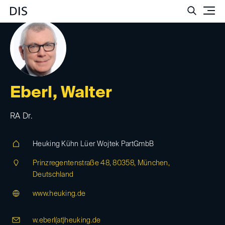
Such
Eberl, Walter
RA Dr.
Heuking Kühn Lüer Wojtek PartGmbB
Prinzregentenstraße 48, 80358, München,
Deutschland
www.heuking.de
w.eberl(at)
heuking.de